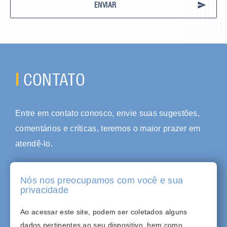
send
ENVIAR
I
CONTATO
Entre em contato conosco, envie suas sugestões,
comentários e críticas, teremos o maior prazer em
atendê-lo.
Nós nos preocupamos com você e sua
privacidade
(11) 3926-8319
Ao acessar este site, podem ser coletados alguns
assessoria@abhi.com.br
dados pertinentes ao seu dispositivo, bem como