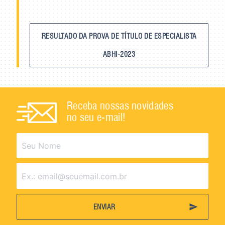
RESULTADO DA PROVA DE TÍTULO DE ESPECIALISTA
ABHI-2023
Receba nossas novidades
no seu e-mail!
send
ENVIAR