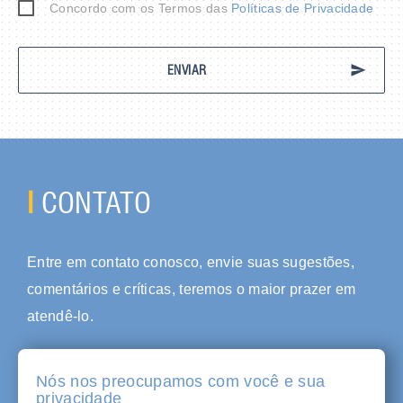
Concordo com os Termos das
Políticas de Privacidade
send
ENVIAR
I
CONTATO
Entre em contato conosco, envie suas sugestões,
comentários e críticas, teremos o maior prazer em
atendê-lo.
Nós nos preocupamos com você e sua
privacidade